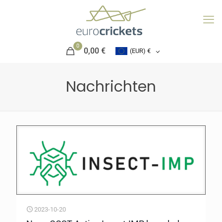
0
0,00 €
(EUR)
€
Nachrichten
2023-10-20