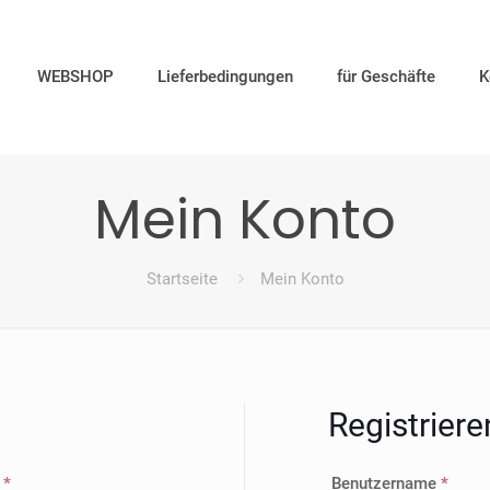
WEBSHOP
Lieferbedingungen
für Geschäfte
K
Mein Konto
Startseite
Mein Konto
Registriere
Erforderlich
Erford
e
*
Benutzername
*