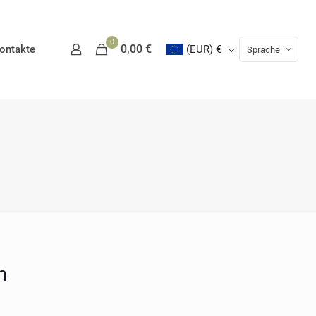
0
0,00 €
ontakte
(EUR)
€
Sprache
n
erlich