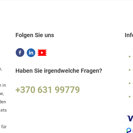
Folgen Sie uns
In
s,
Haben Sie irgendwelche Fragen?
 in
+370 631 99779
e,
den
kets
 für