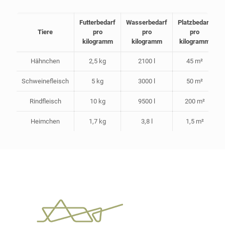
Futterbedarf
Wasserbedarf
Platzbedarf
Tiere
pro
pro
pro
kilogramm
kilogramm
kilogramm
Hähnchen
2,5 kg
2100 l
45 m²
Schweinefleisch
5 kg
3000 l
50 m²
Rindfleisch
10 kg
9500 l
200 m²
Heimchen
1,7 kg
3,8 l
1,5 m²