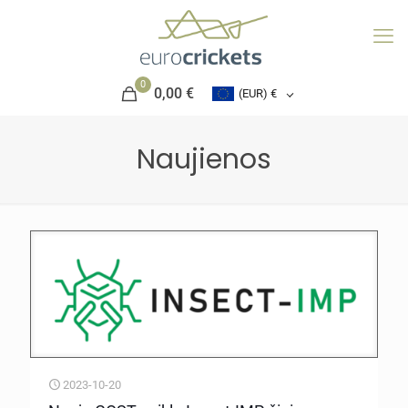
0
0,00 €
(EUR)
€
Naujienos
2023-10-20