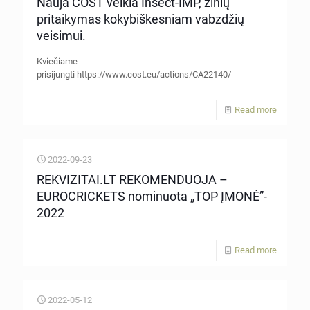
Nauja COST veikla Insect-IMP, žinių
pritaikymas kokybiškesniam vabzdžių
veisimui.
Kviečiame
prisijungti https://www.cost.eu/actions/CA22140/
Read more
2022-09-23
REKVIZITAI.LT REKOMENDUOJA –
EUROCRICKETS nominuota „TOP ĮMONĖ”-
2022
Read more
2022-05-12