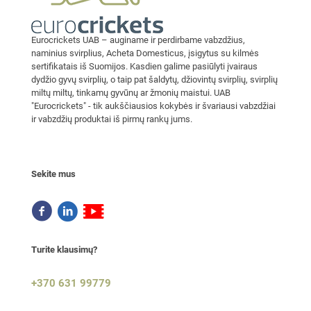
Eurocrickets UAB – auginame ir perdirbame vabzdžius,
naminius svirplius, Acheta Domesticus, įsigytus su kilmės
sertifikatais iš Suomijos. Kasdien galime pasiūlyti įvairaus
dydžio gyvų svirplių, o taip pat šaldytų, džiovintų svirplių, svirplių
miltų miltų, tinkamų gyvūnų ar žmonių maistui. UAB
"Eurocrickets" - tik aukščiausios kokybės ir švariausi vabzdžiai
ir vabzdžių produktai iš pirmų rankų jums.
Sekite mus
Turite klausimų?
+370 631 99779