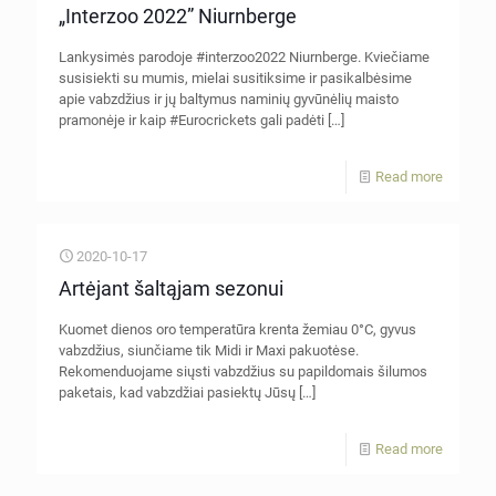
„Interzoo 2022” Niurnberge
Lankysimės parodoje #interzoo2022 Niurnberge. Kviečiame
susisiekti su mumis, mielai susitiksime ir pasikalbėsime
apie vabzdžius ir jų baltymus naminių gyvūnėlių maisto
pramonėje ir kaip #Eurocrickets gali padėti
[…]
Read more
2020-10-17
Artėjant šaltąjam sezonui
Kuomet dienos oro temperatūra krenta žemiau 0°C, gyvus
vabzdžius, siunčiame tik Midi ir Maxi pakuotėse.
Rekomenduojame siųsti vabzdžius su papildomais šilumos
paketais, kad vabzdžiai pasiektų Jūsų
[…]
Read more