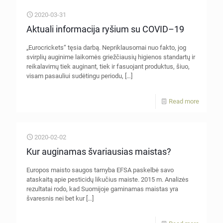
2020-03-31
Aktuali informacija ryšium su COVID–19
„Eurocrickets“ tęsia darbą. Nepriklausomai nuo fakto, jog
svirplių auginime laikomės griežčiausių higienos standartų ir
reikalavimų tiek auginant, tiek ir fasuojant produktus, šiuo,
visam pasauliui sudėtingu periodu,
[…]
Read more
2020-02-02
Kur auginamas švariausias maistas?
Europos maisto saugos tarnyba EFSA paskelbė savo
ataskaitą apie pesticidų likučius maiste. 2015 m. Analizės
rezultatai rodo, kad Suomijoje gaminamas maistas yra
švaresnis nei bet kur
[…]