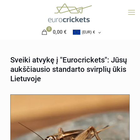
0
0,00 €
(EUR)
€
Sveiki atvykę į "Eurocrickets": Jūsų
aukščiausio standarto svirplių ūkis
Lietuvoje