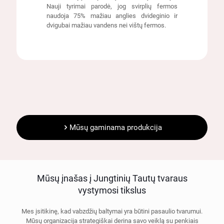
Nauji tyrimai parodė, jog svirplių fermos
naudoja 75% mažiau anglies dvideginio ir
dvigubai mažiau vandens nei vištų fermos.
Mūsų gaminama produkcija
Mūsų įnašas į Jungtinių Tautų tvaraus
vystymosi tikslus
Mes įsitikinę, kad vabzdžių baltymai yra būtini pasaulio tvarumui.
Mūsų organizacija strategiškai derina savo veiklą su penkiais