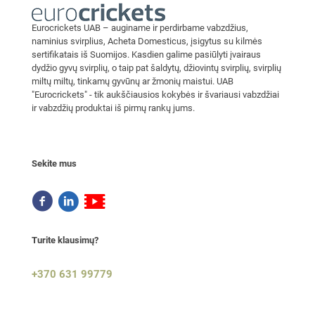
Eurocrickets UAB – auginame ir perdirbame vabzdžius,
naminius svirplius, Acheta Domesticus, įsigytus su kilmės
sertifikatais iš Suomijos. Kasdien galime pasiūlyti įvairaus
dydžio gyvų svirplių, o taip pat šaldytų, džiovintų svirplių, svirplių
miltų miltų, tinkamų gyvūnų ar žmonių maistui. UAB
"Eurocrickets" - tik aukščiausios kokybės ir švariausi vabzdžiai
ir vabzdžių produktai iš pirmų rankų jums.
Sekite mus
Turite klausimų?
+370 631 99779