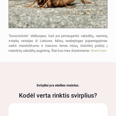
"Eurocrickets" didžiuojasi, kad yra pirmaujantis vabzdžių, naminių
svirplių veisėjas iš Lietuvos. Mūsų neabejingas įsipareigojimas
siekti meistriškumo ir tvarumo lemia mūsų išskirtinį požiūrį į
maistinių vabzdžių auginimą. Štai kuo mes išsiskiriame:
Read more
Svirpliai yra ateities maistas.
Kodėl verta rinktis svirplius?