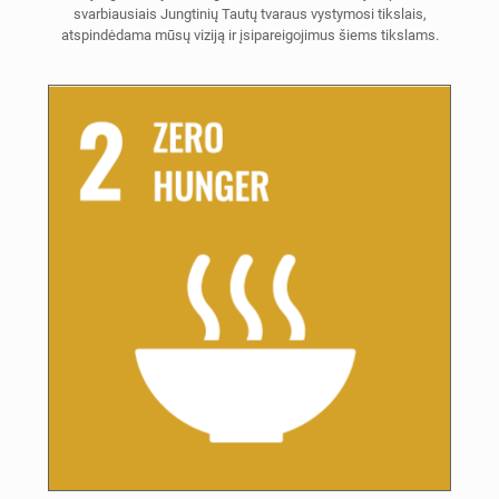
svarbiausiais Jungtinių Tautų tvaraus vystymosi tikslais,
atspindėdama mūsų viziją ir įsipareigojimus šiems tikslams.