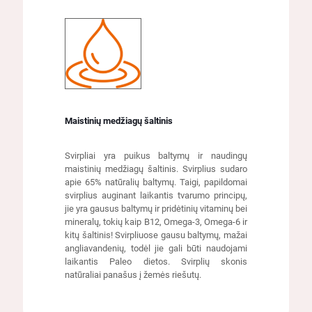
Maistinių medžiagų šaltinis
Svirpliai yra puikus baltymų ir naudingų
maistinių medžiagų šaltinis. Svirplius sudaro
apie 65% natūralių baltymų. Taigi, papildomai
svirplius auginant laikantis tvarumo principų,
jie yra gausus baltymų ir pridėtinių vitaminų bei
mineralų, tokių kaip B12, Omega-3, Omega-6 ir
kitų šaltinis! Svirpliuose gausu baltymų, mažai
angliavandenių, todėl jie gali būti naudojami
laikantis Paleo dietos. Svirplių skonis
natūraliai panašus į žemės riešutų.