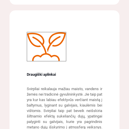
Draugiški aplinkai
Svirpliai reikalauja mažiau maisto, vandens ir
žemės nei tradicinė gyvulininkystė. Jie taip pat
yra kur kas labiau efektyvūs verčiant maistą į
baltymus, lyginant su galvijais, kiaulėmis bei
vištomis. Svirpliai taip pat beveik neišskiria
šiltnamio efektą sukeliančių dujų, ypatingai
palyginti su galvijais, kurie yra pagrindinis
metano dujų išskyrimo į atmosferą veiksnys.