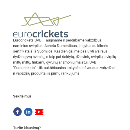
Eurocrickets UAB – auginame ir perdirbame vabzdžius,
naminius svirplius, Acheta Domesticus, įsigytus su kilmės
sertifikatais iš Suomijos. Kasdien galime pasiūlyti įvairaus
dydžio gyvų svirplių, o taip pat šaldytų, džiovintų svirplių, svirplių
miltų miltų, tinkamų gyvūnų ar žmonių maistui. UAB
"Eurocrickets" - tik aukščiausios kokybės ir švariausi vabzdžiai
ir vabzdžių produktai iš pirmų rankų jums.
Sekite mus
Turite klausimų?