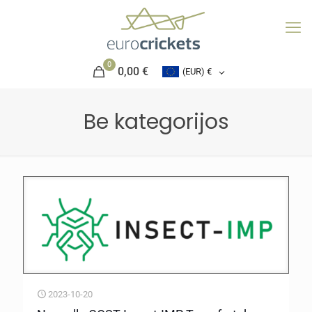
0
0,00 €
(EUR)
€
Be kategorijos
2023-10-20