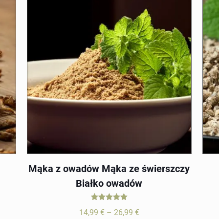
19,99 €
Mąka z owadów Mąka ze świerszczy
Białko owadów
Oceniono
Zakres
14,99
€
–
26,99
€
5.00