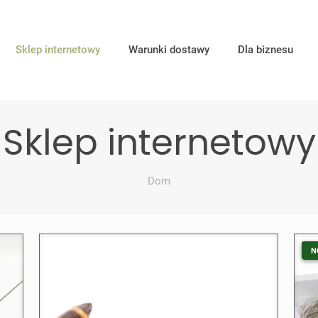
Sklep internetowy
Warunki dostawy
Dla biznesu
Sklep internetowy
Dom
N
N