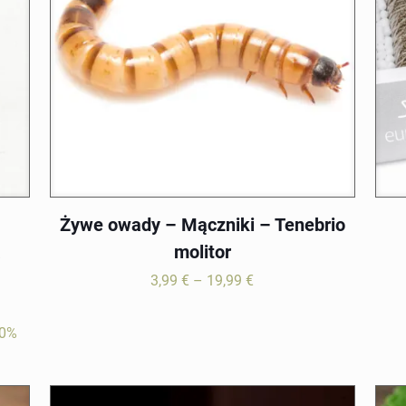
Żywe owady – Mączniki – Tenebrio
a
molitor
Zakres
3,99
€
–
19,99
€
cen:
od
0%
3,99 €
do