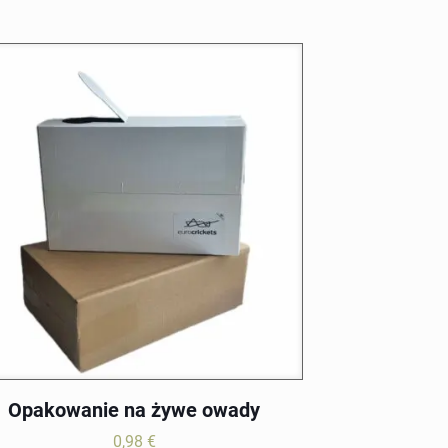
od
3,99 €
do
15,99 €
Opakowanie na żywe owady
0,98
€