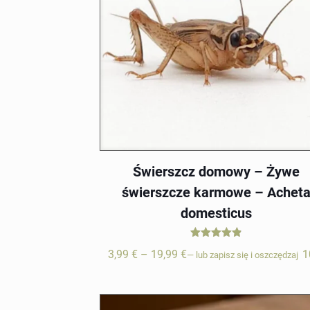
Świerszcz domowy – Żywe
świerszcze karmowe – Achet
domesticus
Oceniono
Zakres
3,99
€
–
19,99
€
1
—
lub
zapisz się i oszczędzaj
4.84
na 5
cen:
od