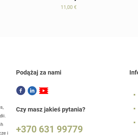
11,00
€
Podążaj za nami
In
s,
Czy masz jakieś pytania?
ii.
ch
+370 631 99779
ze i