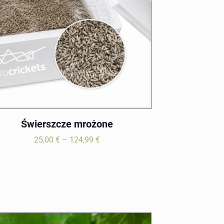
Świerszcze mrożone
Zakres
25,00
€
–
124,99
€
cen:
od
25,00 €
do
124,99 €