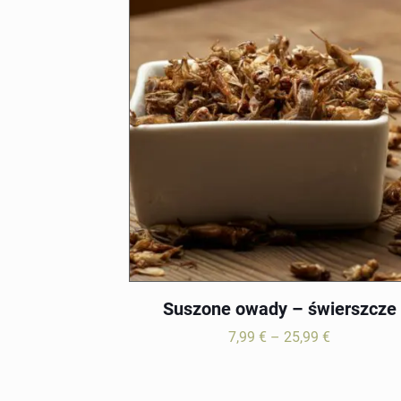
3,99 €
do
19,99 €
Suszone owady – świerszcze
Zakres
7,99
€
–
25,99
€
cen:
od