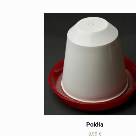
7,99 €
do
25,99 €
Poidła
9,99
€