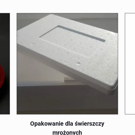
na 5
cen:
od
14,99 €
do
26,99 €
Opakowanie dla świerszczy
mrożonych