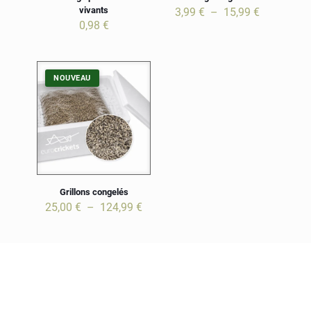
vivants
Plage
3,99
€
–
15,99
€
de
0,98
€
prix :
3,99 €
à
15,99 €
NOUVEAU
Nom
E-
mail
Grillons congelés
Plage
25,00
€
–
124,99
€
de
prix :
25,00 €
à
124,99 €