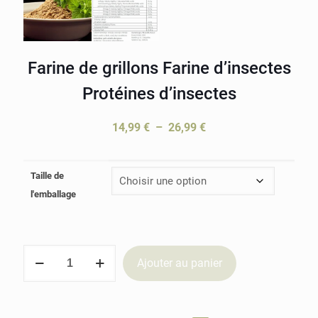
Farine de grillons Farine d’insectes
Protéines d’insectes
Plage
14,99
€
–
26,99
€
de
prix :
Taille de
14,99 €
l'emballage
à
26,99 €
quantité
Ajouter au panier
de
Farine
de
grillons