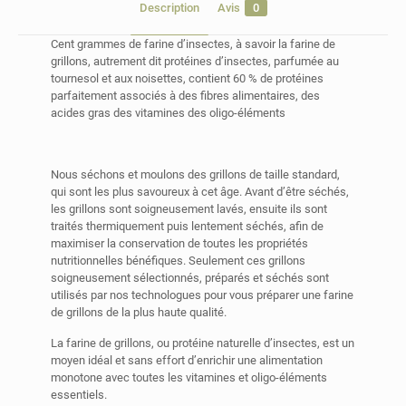
Farine
Description
Avis
0
d’insectes
Protéines
Cent grammes de farine d’insectes, à savoir la farine de
d’insectes
grillons, autrement dit protéines d’insectes, parfumée au
tournesol et aux noisettes, contient 60 % de protéines
parfaitement associés à des fibres alimentaires, des
acides gras des vitamines des oligo-éléments
Nous séchons et moulons des grillons de taille standard,
qui sont les plus savoureux à cet âge. Avant d’être séchés,
les grillons sont soigneusement lavés, ensuite ils sont
traités thermiquement puis lentement séchés, afin de
maximiser la conservation de toutes les propriétés
nutritionnelles bénéfiques. Seulement ces grillons
soigneusement sélectionnés, préparés et séchés sont
utilisés par nos technologues pour vous préparer une farine
de grillons de la plus haute qualité.
La farine de grillons, ou protéine naturelle d’insectes, est un
moyen idéal et sans effort d’enrichir une alimentation
monotone avec toutes les vitamines et oligo-éléments
essentiels.