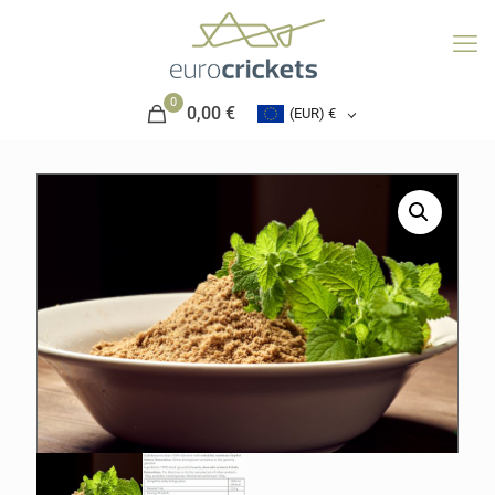
0
0,00 €
(EUR)
€