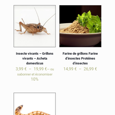
Votre adresse e-mail ne sera pas publiée.
Les champs
obligatoires sont indiqués avec
*
Votre note
1 étoile
2 étoiles
3 étoiles
4 étoiles
5 ét
sur 5
sur 5
sur 5
sur 5
su
Insecte vivants – Grillons
Farine de grillons Farine
vivants – Acheta
d’insectes Protéines
domesticus
d’insectes
Plage
Plage
3,99
€
–
19,99
€
14,99
€
–
26,99
€
—
ou
de
de
sabonner et économiser
prix :
prix :
10%
3,99 €
14,99 €
à
à
19,99 €
26,99 €
Nom
E-
mail