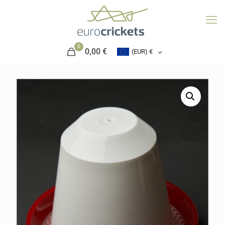
0
0,00 €
(EUR)
€