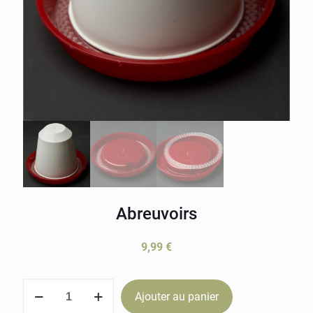
Abreuvoirs
9,99
€
quantité
Ajouter au panier
de
Abreuvoirs