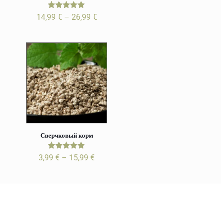
цен:
7,99 €
Оценка
Диапазон
14,99
€
–
26,99
€
5.00
–
цен:
из 5
25,99 €
14,99 €
–
26,99 €
Имя
Email
Сверчковый корм
Оценка
Диапазон
3,99
€
–
15,99
€
5.00
цен:
из 5
3,99 €
–
15,99 €