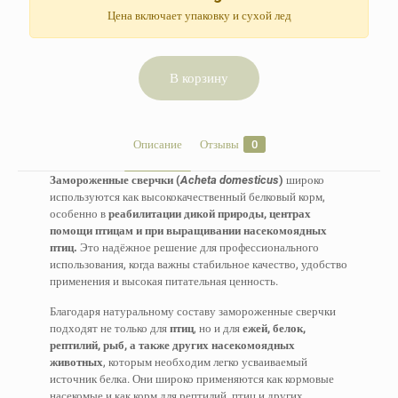
Цена включает упаковку и сухой лед
В корзину
Описание
Отзывы
0
Замороженные сверчки (
Acheta domesticus
)
широко
используются как высококачественный белковый корм,
особенно в
реабилитации дикой природы, центрах
помощи птицам и при выращивании насекомоядных
птиц.
Это надёжное решение для профессионального
использования, когда важны стабильное качество, удобство
применения и высокая питательная ценность.
Благодаря натуральному составу замороженные сверчки
подходят не только для
птиц
, но и для
ежей, белок,
рептилий, рыб, а также других насекомоядных
животных
, которым необходим легко усваиваемый
источник белка. Они широко применяются как кормовые
насекомые и как корм для рептилий, птиц и других