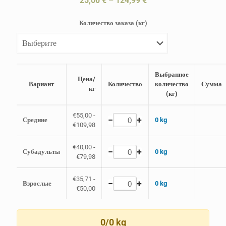
25,00
€
–
124,99
€
цен:
Количество заказа (кг)
25,00 €
–
124,99 €
Выбранное
Цена/
Вариант
Количество
количество
Сумма
кг
(кг)
€55,00 -
−
+
Средние
0 kg
€109,98
€40,00 -
−
+
Субадульты
0 kg
€79,98
€35,71 -
−
+
Взрослые
0 kg
€50,00
0/0 kg